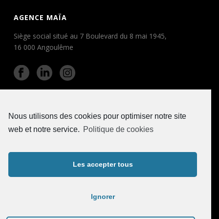
AGENCE MAÏA
Siège social situé au 7 Boulevard du 8 mai 1945,
16 000 Angoulême
SERVICES
Nous utilisons des cookies pour optimiser notre site
STRATÉGIE DE COMMUNICATION
IDENTITÉ VISUELLE • LOGO
web et notre service.
Politique de cookies
BROCHURE • PLAQUETTE • MAGAZINE
ÉDITION • GESTION ÉDITORIALE
SITE WEB • CLIP ANIMÉ • VIDÉO
Les accepter tous
PACKAGING • GRANDS FORMATS
Ignorer