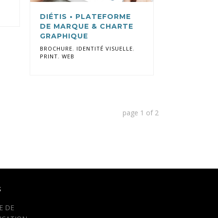
DIÉTIS • PLATEFORME
DE MARQUE & CHARTE
GRAPHIQUE
BROCHURE
,
IDENTITÉ VISUELLE
,
PRINT
,
WEB
page
1
of
2
S
E DE